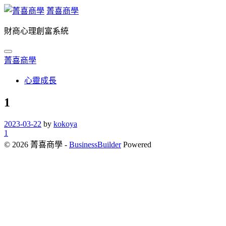
Skip
菁喜商學
to
content
財商心理創富系統
菁喜商學
心靈成長
1
2023-03-22
by
kokoya
1
文
© 2026 菁喜商學
-
BusinessBuilder
Powered
章
導
覽