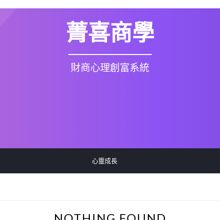
菁喜商學
財商心理創富系統
心靈成長
NOTHING FOUND