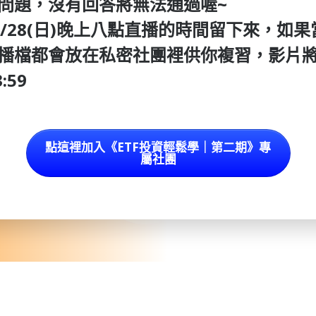
問題，沒有回答將無法通過喔~
五)~9/28(日)晚上八點直播的時間留下來，
播檔都會放在私密社團裡供你複習，影片
:59
點這裡加入《ETF投資輕鬆學｜第二期》專
屬社團